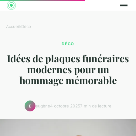
Accueil
›
Déco
DÉCO
Idées de plaques funéraires
modernes pour un
hommage mémorable
eugène
4 octobre 2025
7 min de lecture
E