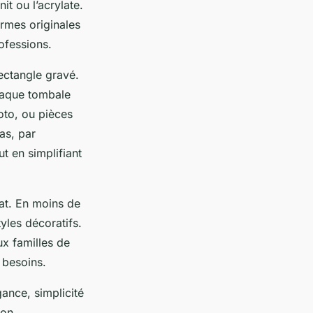
nit ou l’acrylate.
rmes originales
rofessions.
rectangle gravé.
plaque tombale
oto, ou pièces
as, par
t en simplifiant
icat. En moins de
yles décoratifs.
ux familles de
 besoins.
gance, simplicité
ion.