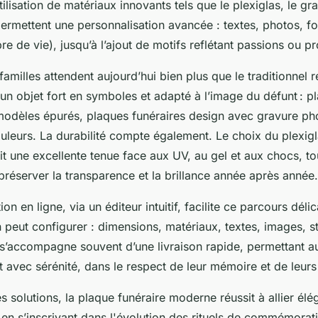
utilisation de matériaux innovants tels que le plexiglas, le gra
ermettent une personnalisation avancée : textes, photos, fo
bre de vie), jusqu’à l’ajout de motifs reflétant passions ou p
familles attendent aujourd’hui bien plus que le traditionnel 
 un objet fort en symboles et adapté à l’image du défunt : 
modèles épurés, plaques funéraires design avec gravure ph
uleurs. La durabilité compte également. Le choix du plexigl
t une excellente tenue face aux UV, au gel et aux chocs, tou
 préserver la transparence et la brillance année après année.
on en ligne, via un éditeur intuitif, facilite ce parcours dél
 peut configurer : dimensions, matériaux, textes, images, st
 s’accompagne souvent d’une livraison rapide, permettant a
 avec sérénité, dans le respect de leur mémoire et de leurs
 solutions, la plaque funéraire moderne réussit à allier élé
ut en s’inscrivant dans l'évolution des rituels de commémorat