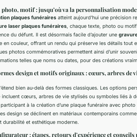
 photo, motif : jusqu’où va la personnalisation mode
tion plaques funéraires
atteint aujourd’hui une précision 
ure laser plaques funéraires
, chaque texte, photo ou motif
ence du défunt. Il est désormais facile d’ajouter une
gravure
 en couleur, offrant un rendu qui préserve les détails tout e
ues photos commémoratives permettent ainsi d’unir souvenir
ormations telles que noms ou dates, pour des créations vrai
ormes design et motifs originaux : cœurs, arbres de v
 s’étend bien au-delà des formes classiques. Les options pe
 incluent cœurs, arbres de vie stylisés ou symboles liés à 
participant à la création d’une plaque funéraire avec photo
res design se déclinent en matériaux contemporains comme l
nt durabilité et esthétique moderne.
nfigurateur : étapes, retours d’expérience et conseils