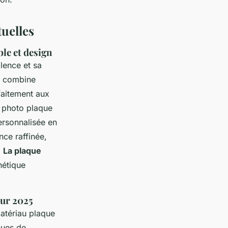
uelles
le et design
lence et sa
e, combine
rfaitement aux
e photo plaque
rsonnalisée en
ce raffinée,
.
La plaque
hétique
our 2025
atériau plaque
sues de