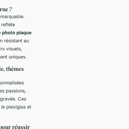
rne ?
remarquable.
 reflète
 photo plaque
n résistant au
s visuels,
ment uniques.
ie, thèmes
rsonnalisées
des passions,
 gravée. Ces
e plexiglas et
 pour réussir