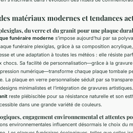
es matériaux modernes et tendances act
lexiglas, du verre et du granit pour une plaque durab
aque funéraire moderne
s’impose aujourd’hui par sa polyva
laque funéraire plexiglas, grâce à sa composition acryliqu
esse et une adaptation à toutes les météos : elle résiste pa
ux chocs. Sa facilité de personnalisation—grâce à la gravur
impression numérique—transforme chaque plaque tombale pe
 La plaque en verre personnalisée séduit par sa transparen
designs minimalistes et l’intégration de gravures artistiques
anit
reste plébiscitée pour sa résistance naturelle et son est
ccessible dans une grande variété de couleurs.
logiques, engagement environnemental et attentes p
ons environnementales influencent désormais le choix du m
e. Les plaques funéraires écologiques, telles que celles is