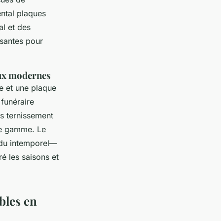
ntal plaques
al et des
ssantes pour
aux modernes
e et une plaque
funéraire
ns ternissement
de gamme. Le
endu intemporel—
é les saisons et
bles en