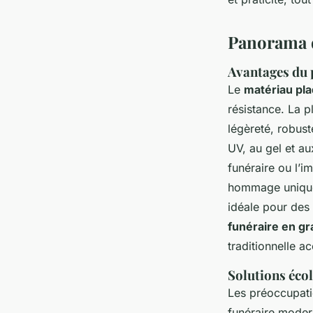
Panorama d
Avantages du p
Le
matériau pl
résistance. La p
légèreté, robust
UV, au gel et a
funéraire ou l’
hommage unique.
idéale pour des 
funéraire en gr
traditionnelle a
Solutions éco
Les préoccupati
funéraire modern