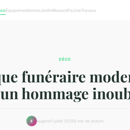
éco
Équipement
Immo
Jardin
Maison
Piscine
Travaux
DÉCO
ue funéraire mode
 un hommage inoub
eugène
1 juillet 2025
8 min de lecture
E