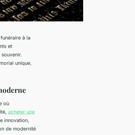
funéraire à la
nts et
 souvenir.
morial unique,
 moderne
e où
ité,
acheter une
e innovation,
ion de modernité