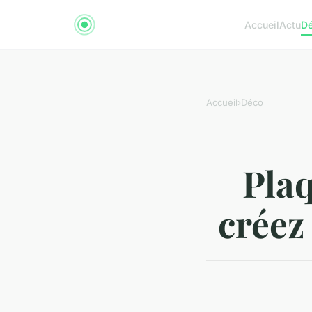
Accueil
Actu
D
Accueil
›
Déco
Plaq
créez