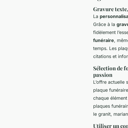
Gravure texte,
La
personnalisa
Grâce à la
grav
fidèlement l’ess
funéraire
, même
temps. Les plaq
citations et inf
Sélection de f
passion
L’offre actuelle
plaque funéraire
chaque élément 
plaques funérai
le granit, maria
Utiliser un co