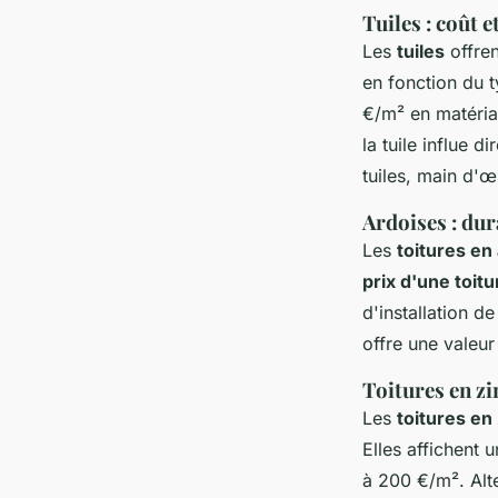
Tuiles : coût e
Les
tuiles
offren
en fonction du 
€/m² en matéria
la tuile influe 
tuiles, main d'œ
Ardoises : dura
Les
toitures en
prix d'une toit
d'installation d
offre une valeur
Toitures en zi
Les
toitures en
Elles affichent
à 200 €/m². Alte