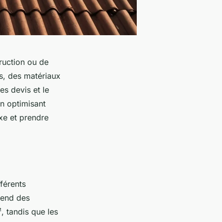
truction ou de
s, des matériaux
es devis et le
en optimisant
xe et prendre
fférents
pend des
, tandis que les