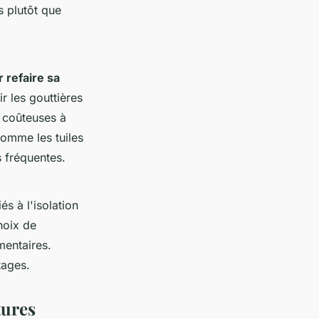
 plutôt que
 refaire sa
r les gouttières
s coûteuses à
comme les tuiles
s fréquentes.
és à l'isolation
choix de
mentaires.
tages.
tures