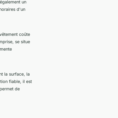
 également un
horaires d'un
evêtement coûte
prise, se situe
gmente
t la surface, la
on fiable, il est
 permet de