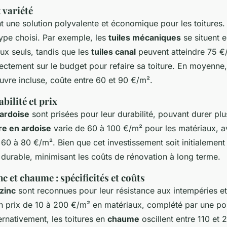
t variété
t une solution polyvalente et économique pour les toitures.
type choisi. Par exemple, les
tuiles mécaniques
se situent e
ux seuls, tandis que les
tuiles canal
peuvent atteindre 75 €
directement sur le budget pour refaire sa toiture. En moyenne
uvre incluse, coûte entre 60 et 90 €/m².
bilité et prix
 ardoise
sont prisées pour leur durabilité, pouvant durer plu
ure en ardoise
varie de 60 à 100 €/m² pour les matériaux, a
e 60 à 80 €/m². Bien que cet investissement soit initialement 
 durable, minimisant les coûts de rénovation à long terme.
nc et chaume : spécificités et coûts
 zinc
sont reconnues pour leur résistance aux intempéries et 
 un prix de 10 à 200 €/m² en matériaux, complété par une po
rnativement, les toitures en
chaume
oscillent entre 110 et