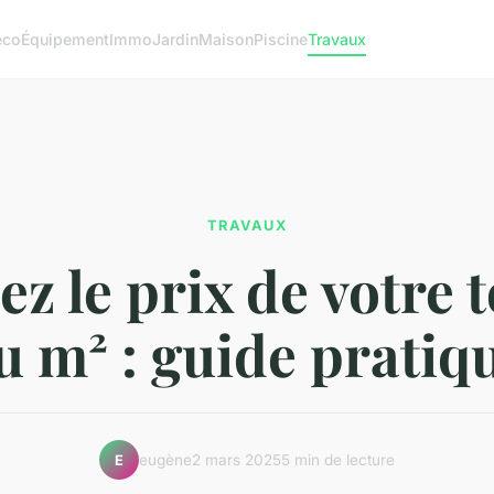
éco
Équipement
Immo
Jardin
Maison
Piscine
Travaux
TRAVAUX
z le prix de votre 
u m² : guide pratiq
eugène
2 mars 2025
5 min de lecture
E