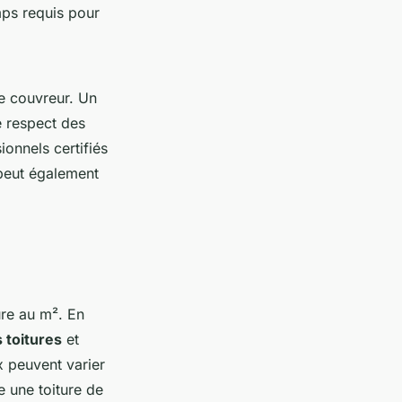
mps requis pour
e couvreur. Un
e respect des
ionnels certifiés
 peut également
ure au m²
. En
 toitures
et
x peuvent varier
e une toiture de