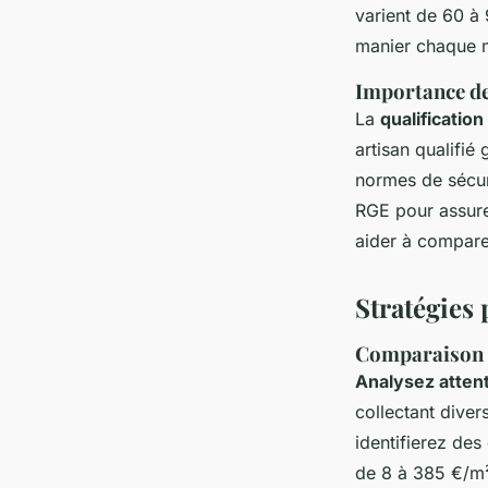
varient de 60 à
manier chaque m
Importance de 
La
qualificatio
artisan qualifié
normes de sécuri
RGE pour assurer
aider à comparer
Stratégies 
Comparaison d
Analysez atten
collectant dive
identifierez de
de 8 à 385 €/m² 