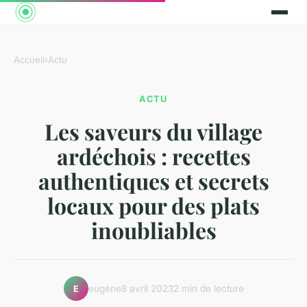
Accueil
›
Actu
ACTU
Les saveurs du village
ardéchois : recettes
authentiques et secrets
locaux pour des plats
inoubliables
eugène
8 avril 2023
2 min de lecture
E