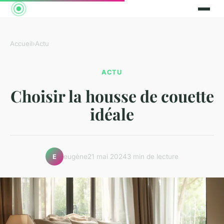
Accueil
›
Actu
ACTU
Choisir la housse de couette
idéale
eugène
21 mai 2024
3 min de lecture
E