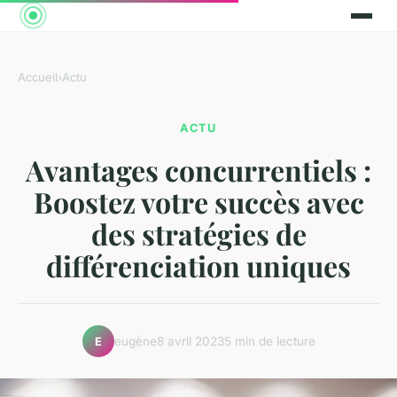
Accueil
›
Actu
ACTU
Avantages concurrentiels :
Boostez votre succès avec
des stratégies de
différenciation uniques
eugène
8 avril 2023
5 min de lecture
E