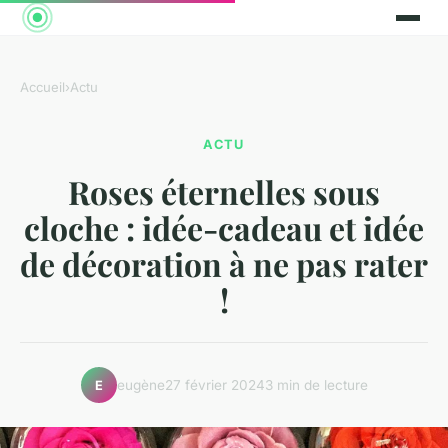
Accueil
›
Actu
ACTU
Roses éternelles sous
cloche : idée-cadeau et idée
de décoration à ne pas rater
!
eugène
27 février 2024
3 min de lecture
E