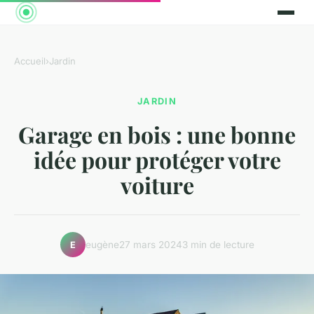
Accueil
›
Jardin
JARDIN
Garage en bois : une bonne
idée pour protéger votre
voiture
eugène
27 mars 2024
3 min de lecture
E