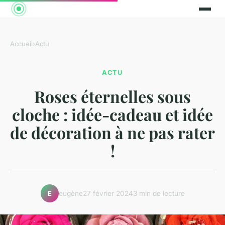
Accueil
›
Actu
ACTU
Roses éternelles sous
cloche : idée-cadeau et idée
de décoration à ne pas rater
!
eugène
27 février 2024
3 min de lecture
E