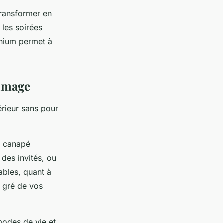
transformer en
 les soirées
inium permet à
 image
érieur sans pour
n canapé
 des invités, ou
ables, quant à
u gré de vos
odes de vie et