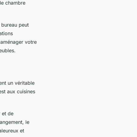
e chambre
n bureau peut
ations
z aménager votre
eubles.
ent un véritable
est aux cuisines
r et de
rangement, le
aleureux et