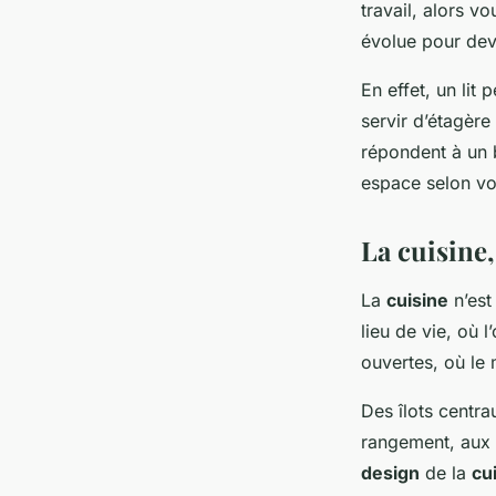
travail, alors v
évolue pour deve
En effet, un li
servir d’étagèr
répondent à un 
espace selon vo
La cuisine,
La
cuisine
n’est
lieu de vie, où 
ouvertes, où le 
Des îlots centra
rangement, aux 
design
de la
cu