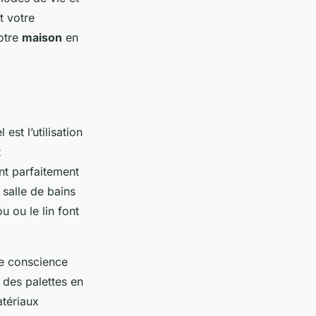
t votre
votre
maison
en
st l’utilisation
t
ent parfaitement
 salle de bains
u ou le lin font
e conscience
 des palettes en
atériaux