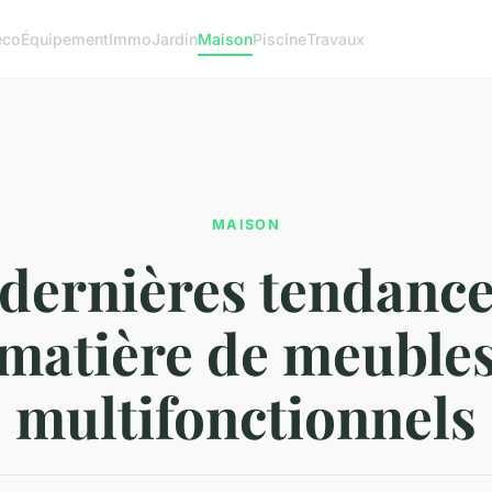
éco
Équipement
Immo
Jardin
Maison
Piscine
Travaux
MAISON
 dernières tendance
matière de meuble
multifonctionnels