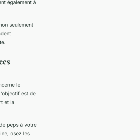
ent également à
 non seulement
ndent
te.
ces
ncerne le
’objectif est de
t et la
 de peps à votre
ine, osez les