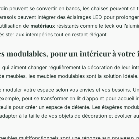
rdin peuvent se convertir en bancs, les chaises peuvent se 
parasols peuvent intégrer des éclairages LED pour prolonger
’utilisation de
matériaux
résistants comme le teck ou l’alum
ésister aux intempéries tout en restant élégant.
s modulables, pour un intérieur à votre
 qui aiment changer régulièrement la décoration de leur int
de meubles, les meubles modulables sont la solution idéale.
de moduler votre espace selon vos envies et vos besoins. U
xemple, peut se transformer en lit d’appoint pour accueillir
uteuils pour créer un espace de détente. Les étagères modul
’adapter à la taille de vos objets de décoration et évoluer a
eubles multifonctionnels sont une réponse aux nouveaux m